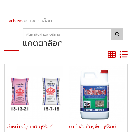
»
แคตตาล็อก
หน้าแรก
แคตตาล็อก
จำหน่ายปุ๋ยเคมี บุรีรัมย์
ยากำจัดศัตรูพืช บุรีรัมย์